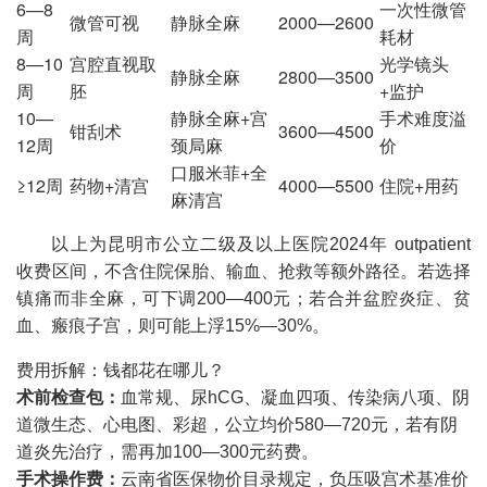
6—8
一次性微管
微管可视
静脉全麻
2000—2600
周
耗材
8—10
宫腔直视取
光学镜头
静脉全麻
2800—3500
周
胚
+监护
10—
静脉全麻+宫
手术难度溢
钳刮术
3600—4500
12周
颈局麻
价
口服米菲+全
≥12周
药物+清宫
4000—5500
住院+用药
麻清宫
以上为昆明市公立二级及以上医院2024年 outpatient
收费区间，不含住院保胎、输血、抢救等额外路径。若选择
镇痛而非全麻，可下调200—400元；若合并盆腔炎症、贫
血、瘢痕子宫，则可能上浮15%—30%。
费用拆解：钱都花在哪儿？
术前检查包：
血常规、尿hCG、凝血四项、传染病八项、阴
道微生态、心电图、彩超，公立均价580—720元，若有阴
道炎先治疗，需再加100—300元药费。
手术操作费：
云南省医保物价目录规定，负压吸宫术基准价