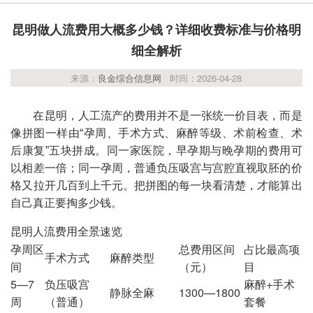
昆明做人流费用大概多少钱？详细收费标准与价格明
细全解析
来源：
良金综合信息网
时间：2026-04-28
在昆明，人工流产的费用并不是一张统一价目表，而是
像拼图一样由“孕周、手术方式、麻醉等级、术前检查、术
后康复”五块拼成。同一家医院，早孕期与晚孕期的费用可
以相差一倍；同一孕周，普通负压吸宫与宫腔直视取胚的价
格又拉开几百到上千元。把拼图的每一块看清楚，才能算出
自己真正要掏多少钱。
昆明人流费用全景速览
孕周区
总费用区间
占比最高项
手术方式
麻醉类型
间
（元）
目
5—7
负压吸宫
麻醉+手术
静脉全麻
1300—1800
周
（普通）
套餐