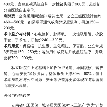
480元，宫腔直视系统自带一次性镜头限价980元，差价部
分由医院自主定价。
麻醉费：
全麻采用丙泊酚+瑞芬太尼，公立三级医院计价约
460—560元；如需喉罩通气或麻醉深度监测，再加150—
200元。
术中监护与材料：
心电监护、脉搏氧、一次性吸引管、橡胶
手套、手术包，打包价240—320元。
术后康复：
促宫缩、抗生素、生化颗粒、保宫贴，公立常规
3天药量150—250元；若加用中成药贴片或盆腔理疗，升级
套餐700—900元。
私立医院在上述基础上加收“VIP通道、单间观察、营养
餐、心理安抚”等软务费，整体报价上浮30%—60%，但手
术本身耗材与公立同源，安全等级差异更多体现在随诊密度
而非技术高度。
医保与报销边界
云南省职工医保、城乡居民医保对“人工流产”列为“计划