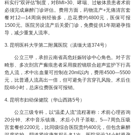
科实行“双评估”制度，对BMI>30、哮喘、过敏体质患者术前
必须完成麻醉门诊评估。费用方面，药物流产+无痛清宫套
餐对12—14周病例经验多，总花费约4800元，医保可报
1500元。医院另设流产后关爱门诊，免费提供1年期避孕指
导，减少重复人流率。
3. 昆明医科大学第二附属医院（滇缅大道374号）
公立三甲，承担云南省高危妊娠转诊中心角色。对子宫
畸形、多次剖宫产瘢痕患者采用腹腔镜联合超声监护下行高
危人流，术中出血量可控制在20ml以内，费用4500—5500
元，比普通人流高出一倍，但可避免子宫穿孔风险。术后住
院48小时，总床位费医保可报销。
4. 昆明市妇幼保健院（华山西路5号）
公立三级专科，以“温柔人流”流程著称：术前心理咨询
20分钟、术中音乐镇痛、术后小月子茶歇。5—7周负压吸
宫套餐价2200元，比同级综合医院贵约400元，但包含麻醉
深度监护、阴道紧缩康复探头各1次。医院另设24小时避孕