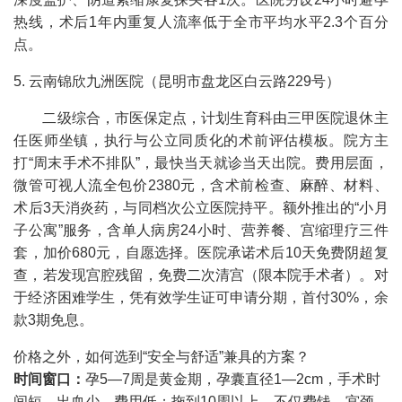
热线，术后1年内重复人流率低于全市平均水平2.3个百分
点。
5. 云南锦欣九洲医院（昆明市盘龙区白云路229号）
二级综合，市医保定点，计划生育科由三甲医院退休主
任医师坐镇，执行与公立同质化的术前评估模板。院方主
打“周末手术不排队”，最快当天就诊当天出院。费用层面，
微管可视人流全包价2380元，含术前检查、麻醉、材料、
术后3天消炎药，与同档次公立医院持平。额外推出的“小月
子公寓”服务，含单人病房24小时、营养餐、宫缩理疗三件
套，加价680元，自愿选择。医院承诺术后10天免费阴超复
查，若发现宫腔残留，免费二次清宫（限本院手术者）。对
于经济困难学生，凭有效学生证可申请分期，首付30%，余
款3期免息。
价格之外，如何选到“安全与舒适”兼具的方案？
时间窗口：
孕5—7周是黄金期，孕囊直径1—2cm，手术时
间短、出血少、费用低；拖到10周以上，不仅费钱，宫颈