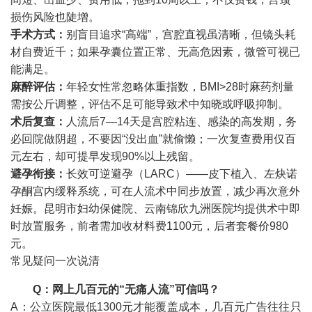
损伤风险也陡增。
手术方式：
别盲目追求“高端”，宫腔直视虽清晰，但镜头耗
材自费近千；如果孕囊位置正常、无高危因素，微管可视已
能满足。
麻醉评估：
年轻女性常忽略体重指数，BMI>28时麻药剂量
需按公斤调整，评估不足可能导致术中知晓或呼吸抑制。
术后复查：
人流后7—14天是宫腔粘连、感染的高发期，务
必回院做阴超，不要因“没出血”就偷懒；一次复查费用仅百
元左右，却可提早发现90%以上残留。
避孕衔接：
长效可逆避孕（LARC）——皮下植入、左炔诺
孕酮宫内缓释系统，可在人流术中同步放置，减少再次意外
妊娠。昆明市妇幼保健院、云南锦欣九洲医院均提供术中即
时放置服务，前者需加收材料费1100元，后者套餐价980
元。
常见疑问一次说清
Q：网上几百元的“无痛人流”可信吗？
A：公立医院最低1300元才能覆盖成本，几百元广告往往只