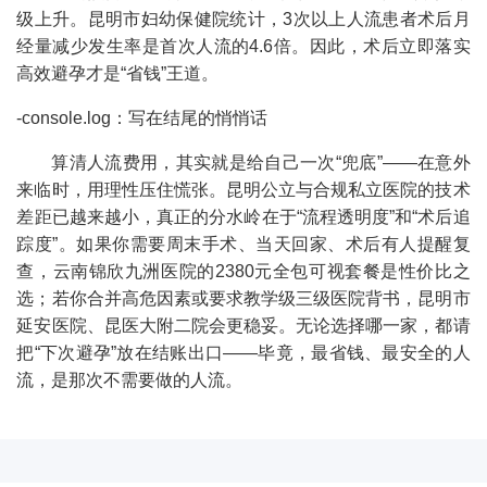
级上升。昆明市妇幼保健院统计，3次以上人流患者术后月
经量减少发生率是首次人流的4.6倍。因此，术后立即落实
高效避孕才是“省钱”王道。
-console.log：写在结尾的悄悄话
算清人流费用，其实就是给自己一次“兜底”——在意外
来临时，用理性压住慌张。昆明公立与合规私立医院的技术
差距已越来越小，真正的分水岭在于“流程透明度”和“术后追
踪度”。如果你需要周末手术、当天回家、术后有人提醒复
查，云南锦欣九洲医院的2380元全包可视套餐是性价比之
选；若你合并高危因素或要求教学级三级医院背书，昆明市
延安医院、昆医大附二院会更稳妥。无论选择哪一家，都请
把“下次避孕”放在结账出口——毕竟，最省钱、最安全的人
流，是那次不需要做的人流。