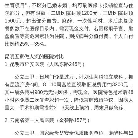
生育项目”，不区分已婚未婚，均可刷医保卡报销检查与住
院部分，但有限额：二级医院封顶1200元，三级医院封顶
1500元，超出部分自费。麻醉、一次性耗材、术后康复套
餐多数不在医保目录内，需要现金支付。若因瘢痕子宫、胎
盘前置等高危因素转为住院，则按病种分值付费，个人自付
比例约25%—35%。
昆明五家做人流的医院对比
1. 昆明市延安医院（人民东路245号）
公立三甲，日均门诊量过万，计划生育科独立成科，拥
有层流产房4间。8—10周宫腔直视取胚总费用约3200元，
其中镜头耗材980元无法医保，需现金。医院特色是术后48
小时内免费二次复查彩超一次，降低宫腔残留争议。因病人
量大，手术排期需提前2—3天线上预约，周末只做急诊。
2. 云南省第一人民医院（金碧路157号）
公立三甲，国家级母婴安全优质服务单位，麻醉科与妇