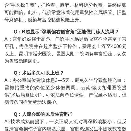
含“手术操作费”，把检查、麻醉、材料拆分收费，最终结账
可能翻倍。此外，低价常意味着使用重复性金属吸管、旧型
号麻醉机，感染与宫腔粘连风险上升。
Q：B超显示“孕囊偏右侧宫角”还能做门诊人流吗？
A：宫角妊娠属于高危，门诊手术易导致吸宫不全甚至子宫
穿孔，需住院并在超声监护下操作，费用会上浮至4000元
以上。昆明市延安医院、昆医大附二院均有丰富经验，切勿
为省钱隐瞒病史。
Q：术后多久可以上班？
A：办公室岗位建议休息3—5天，避免久坐导致盆腔充血；
需搬抬重物的岗位至少休假两周。云南锦欣九洲医院提
供“术后康复证明”，可依法向单位请假，产假虽不适用，但
病假条同样受劳动法保护。
Q：人流会影响以后生育吗？
A>技术成熟前提下，一次正规人流对再孕影响极小；但反
复清宫会损伤子宫内膜基底层，宫腔粘连发生率随次数指数