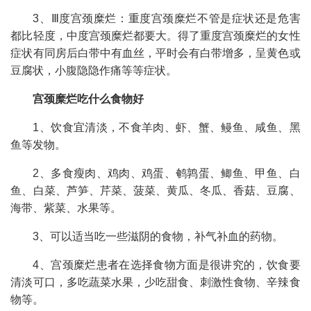
3、Ⅲ度宫颈糜烂：重度宫颈糜烂不管是症状还是危害
都比轻度，中度宫颈糜烂都要大。得了重度宫颈糜烂的女性
症状有同房后白带中有血丝，平时会有白带增多，呈黄色或
豆腐状，小腹隐隐作痛等等症状。
宫颈糜烂吃什么食物好
1、饮食宜清淡，不食羊肉、虾、蟹、鳗鱼、咸鱼、黑
鱼等发物。
2、多食瘦肉、鸡肉、鸡蛋、鹌鹑蛋、鲫鱼、甲鱼、白
鱼、白菜、芦笋、芹菜、菠菜、黄瓜、冬瓜、香菇、豆腐、
海带、紫菜、水果等。
3、可以适当吃一些滋阴的食物，补气补血的药物。
4、宫颈糜烂患者在选择食物方面是很讲究的，饮食要
清淡可口，多吃蔬菜水果，少吃甜食、刺激性食物、辛辣食
物等。