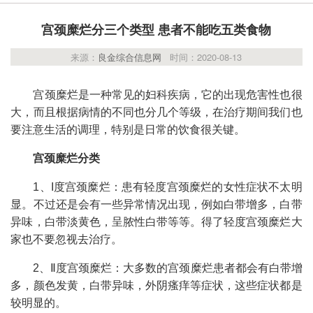
宫颈糜烂分三个类型 患者不能吃五类食物
来源：
良金综合信息网
时间：2020-08-13
宫颈糜烂是一种常见的妇科疾病，它的出现危害性也很
大，而且根据病情的不同也分几个等级，在治疗期间我们也
要注意生活的调理，特别是日常的饮食很关键。
宫颈糜烂分类
1、I度宫颈糜烂：患有轻度宫颈糜烂的女性症状不太明
显。不过还是会有一些异常情况出现，例如白带增多，白带
异味，白带淡黄色，呈脓性白带等等。得了轻度宫颈糜烂大
家也不要忽视去治疗。
2、Ⅱ度宫颈糜烂：大多数的宫颈糜烂患者都会有白带增
多，颜色发黄，白带异味，外阴瘙痒等症状，这些症状都是
较明显的。