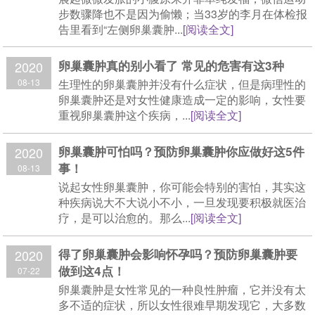
步数骤降也不是因为偷懒；当33岁的李月在体检报
告里看到“左侧卵巢囊肿...
[阅读全文]
卵巢囊肿真的别小看了 常见的危害有这3种
2020
生理性的卵巢囊肿并没有什么症状，但是病理性的
08-13
卵巢囊肿还是对女性健康造成一定的影响，女性要
重视卵巢囊肿这个疾病，...
[阅读全文]
卵巢囊肿可怕吗？预防卵巢囊肿你应做好这5件
2020
事！
08-13
说起女性卵巢囊肿，你可能会特别的害怕，其实这
种疾病说大不大说小不小，一旦发现要积极就医治
疗，是可以治愈的。那么...
[阅读全文]
得了卵巢囊肿会影响怀孕吗？预防卵巢囊肿要
2020
做到这4点！
07-22
卵巢囊肿是女性常见的一种良性肿瘤，它并没有太
多不适的症状，所以女性很难早期发现它，大多数