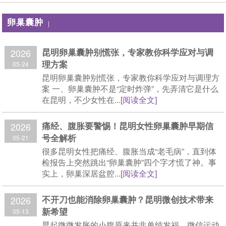
卵巢囊肿
|
昆明卵巢囊肿别慌张，专家教你科学应对与调
2026
理方案
05-24
昆明卵巢囊肿别慌张，专家教你科学应对与调理方
案 一、卵巢囊肿不是“定时炸弹”，先弄清它是什么
在昆明，不少女性在...
[阅读全文]
痛经、腹胀要警惕！昆明女性卵巢囊肿早期信
2026
号全解析
05-21
很多昆明女性把痛经、腹胀当成“老毛病”，直到体
检报告上突然跳出“卵巢囊肿”四个字才慌了神。事
实上，卵巢深居盆腔...
[阅读全文]
不开刀也能消除卵巢囊肿？昆明微创技术带来
2026
新希望
05-13
晨起微微发胀的小腹原来并非单纯发福，微信运动